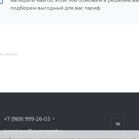
напишите нам об этом. Мы поможем в решении ва
подберем выгодный для вас тариф.
 К СПИСКУ
+7 (969) 999-26-03
konakovo@nurseassist.ru