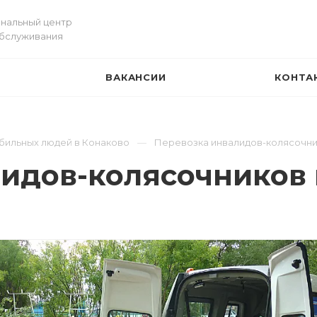
нальный центр
обслуживания
ВАКАНСИИ
КОНТА
И
бильных людей в Конаково
Перевозка инвалидов-колясочни
идов-колясочников 