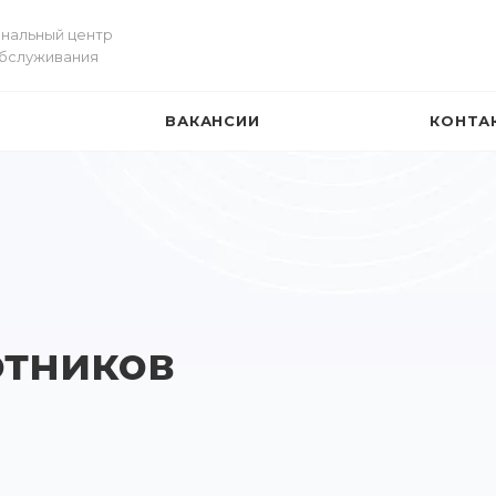
нальный центр
обслуживания
ВАКАНСИИ
КОНТА
И
отников