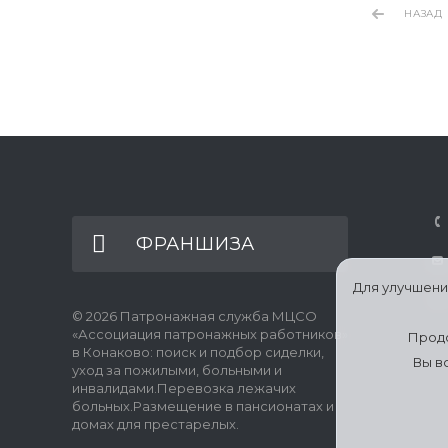
НАЗАД
ФРАНШИЗА
Для улучшени
© 2026 Патронажная служба МЦСО
«Ассоциация патронажных работников»
Продо
в Конаково: поиск и подбор сиделки,
Вы в
уход за пожилыми, больными и
инвалидами.Перевозка лежачих
больных.Размещение в пансионатах и
домах для престарелых.