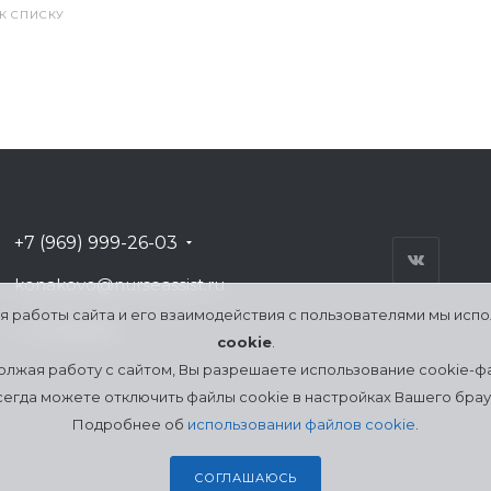
 К СПИСКУ
+7 (969) 999-26-03
konakovo@nurseassist.ru
я работы сайта и его взаимодействия с пользователями мы исп
г. Конаково
cookie
.
лжая работу с сайтом, Вы разрешаете использование cookie-ф
сегда можете отключить файлы cookie в настройках Вашего брау
Подробнее об
использовании файлов cookie
.
СОГЛАШАЮСЬ