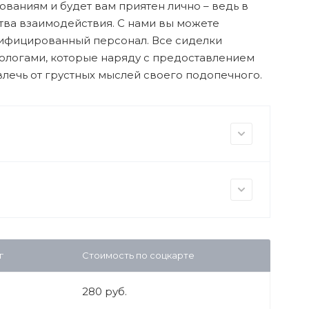
ованиям и будет вам приятен лично – ведь в
тва взаимодействия. С нами вы можете
лифицированный персонал. Все сиделки
хологами, которые наряду с предоставлением
лечь от грустных мыслей своего подопечного.
г
Стоимость по соцкарте
280 руб.