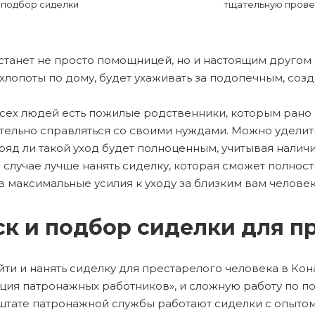
подбор сиделки
тщательную прове
станет не просто помощницей, но и настоящим другом
 хлопоты по дому, будет ухаживать за подопечным, соз
всех людей есть пожилые родственники, которым рано 
тельно справляться со своими нуждами. Можно уделить
ряд ли такой уход будет полноценным, учитывая налич
 случае лучше нанять сиделку, которая сможет полнос
 максимальные усилия к уходу за близким вам челове
к и подбор сиделки для п
йти и нанять сиделку для престарелого человека в Ко
ция патронажных работников», и сложную работу по 
В штате патронажной службы работают сиделки с опыто