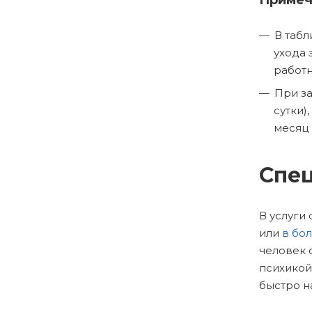
Примеч
В табл
ухода 
работн
При за
сутки)
месяц 
Спец
В услуги
или
в бо
человек 
психикой
быстро н