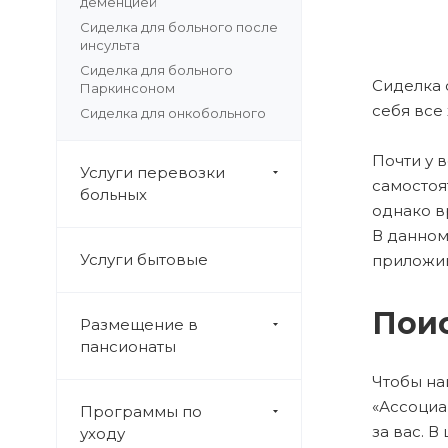
деменцией
Сиделка для больного после
инсульта
Сиделка для больного
Сиделка 
Паркинсоном
себя все
Сиделка для онкобольного
Почти у 
Услуги перевозки
самостоя
больных
однако в
В данном
Услуги бытовые
приложив
Поис
Размещение в
пансионаты
Чтобы на
«Ассоциа
Программы по
за вас. 
уходу