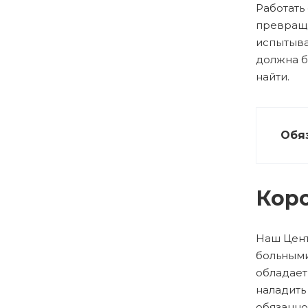
Работать
превраща
испытыва
должна б
найти.
Обя
Коро
Наш Цент
больным
обладает
наладить
обязанно