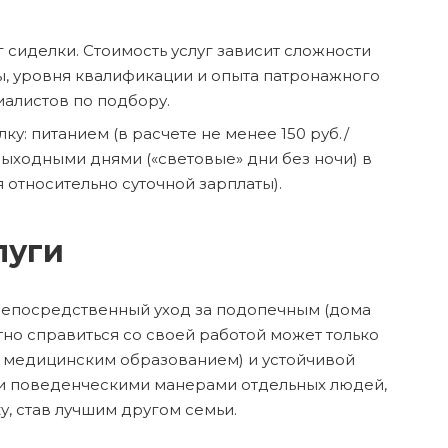
 сиделки. Стоимость услуг зависит сложности
ты, уровня квалификации и опыта патронажного
иалистов по подбору.
у: питанием (в расчете не менее 150 руб./
я выходными днями («световые» дни без ночи) в
 относительно суточной зарплаты).
луги
 непосредственный уход за подопечным (дома
отно справиться со своей работой может только
м медицинским образованием) и устойчивой
и и поведенческими манерами отдельных людей,
, став лучшим другом семьи.