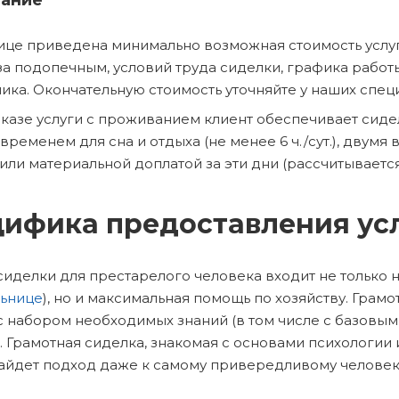
ание
ице приведена минимально возможная стоимость услуг
за подопечным, условий труда сиделки, графика рабо
ика. Окончательную стоимость уточняйте у наших спец
казе услуги с проживанием клиент обеспечивает сиделк
, временем для сна и отдыха (не менее 6 ч./сут.), двум
или материальной доплатой за эти дни (рассчитывается
ифика предоставления ус
 сиделки для престарелого человека входит не только
льнице
), но и максимальная помощь по хозяйству. Грам
с набором необходимых знаний (в том числе с базовы
. Грамотная сиделка, знакомая с основами психологи
айдет подход даже к самому привередливому человеку