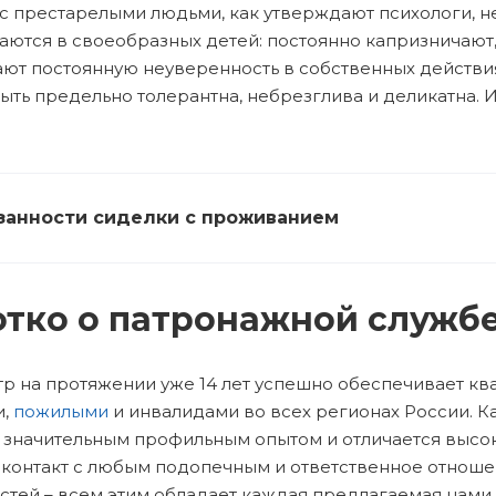
 с престарелыми людьми, как утверждают психологи, не
ются в своеобразных детей: постоянно капризничают,
ют постоянную неуверенность в собственных действия
ыть предельно толерантна, небрезглива и деликатна.
занности сиделки с проживанием
тко о патронажной служб
р на протяжении уже 14 лет успешно обеспечивает кв
и,
пожилыми
и инвалидами во всех регионах России. 
 значительным профильным опытом и отличается высо
 контакт с любым подопечным и ответственное отноше
стей – всем этим обладает каждая предлагаемая нами 