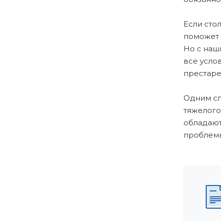
Если сто
поможет 
Но с наш
все усло
престаре
Одним сл
тяжелого
обладают
проблемы