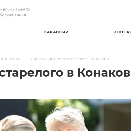
нальный центр
обслуживания
ВАКАНСИИ
КОНТА
И
в Конаково
Сиделка для престарелого в Конаково
старелого в Конаков