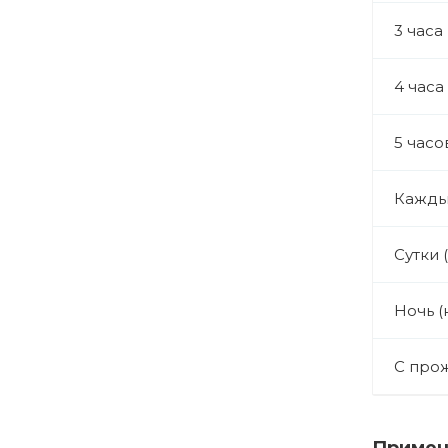
3 часа
4 часа
5 часо
Кажды
Сутки 
Ночь (
С про