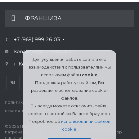
ФРАНШИЗА
+7 (969) 999-26-03
konakovo@nurseassist.ru
Для улучшения работы сайта и его
г. Конаково
взаимодействия с пользователями мы
используем файлы
cookie
.
Продолжая работу с сайтом, Вы
разрешаете использование cookie-
файлов.
ПОЛИТИКА КОНФИДЕНЦИАЛЬНОСТИ
Вы всегда можете отключить файлы
ВЕРСИЯ ДЛЯ ПЕЧАТИ
cookie в настройках Вашего браузера.
Подробнее об
использовании файлов
© 2026 Патронажная служба МЦСО «Ассоциация
cookie
.
патронажных работников» в Конаково: поиск и подбор
сиделки, уход за пожилыми, больными и